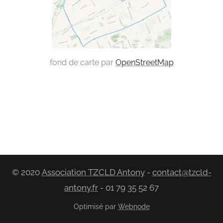
fond de carte par
OpenStreetMap
© 2020
Association TZCLD Antony
-
contact@tzcld-
antony.fr
- 01 79 35 52 67
Optimisé par
Webnode