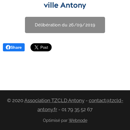
Délibération du 26/09/2019
Share
© 2020
Association TZCLD Antony
-
contact@tzcld-
antony.fr
- 01 79 35 52 67
Optimisé par
Webnode